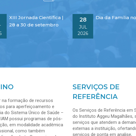
XIII Jornada Científica |
Dia da Família n
28
28 a 30 de setembro
T
JUL
6
2026
INO
SERVIÇOS DE
REFERÊNCIA
ir na formação de recursos
s para aperfeiçoamento e
Os Serviços de Referência em 
ia do Sistema Único de Saúde –
do Instituto Aggeu Magalhães, 
 IAM possui programas de pós-
serviços que atendem a deman
ção, em modalidade acadêmica
externas a instituição, ofertand
issional, como também
serviços de ponta em analise,