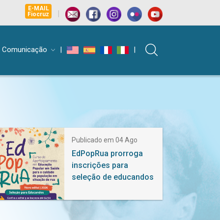
E-MAIL
|
Fiocruz
Comunicação
|
|
Publicado em 04 Ago
EdPopRua prorroga
inscrições para
seleção de educandos