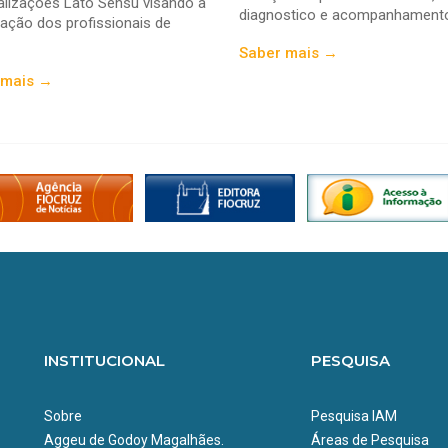
alizações Lato Sensu visando a
diagnostico e acompanhament
icação dos profissionais de
Saber mais →
 mais →
INSTITUCIONAL
PESQUISA
Sobre
Pesquisa IAM
Aggeu de Godoy Magalhães.
Áreas de Pesquisa