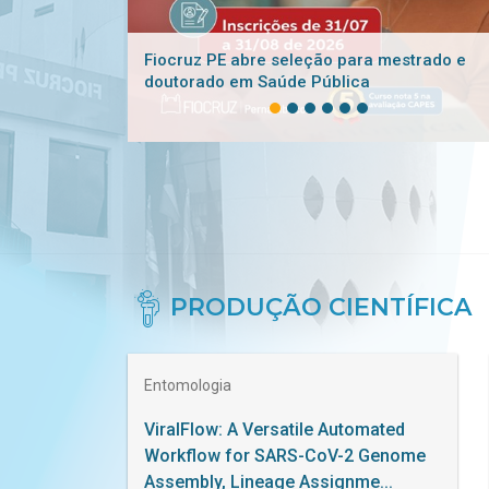
ão para mestrado e
Seleção de empresa para aplicação
ública
prova de língua inglesa em processo
seletivos
PRODUÇÃO CIENTÍFICA
Entomologia
ViralFlow: A Versatile Automated
Workflow for SARS-CoV-2 Genome
Assembly, Lineage Assignme...