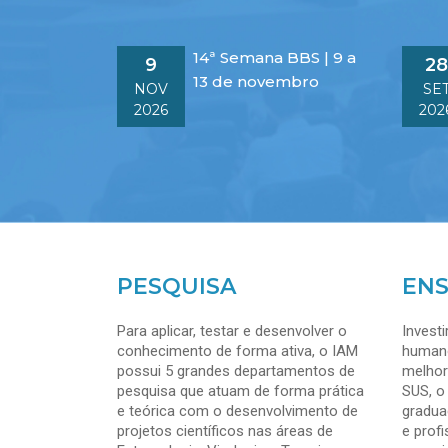
14ª Semana BBS | 9 a
9
28
13 de novembro
NOV
SE
2026
202
PESQUISA
ENS
Para aplicar, testar e desenvolver o
Invest
conhecimento de forma ativa, o IAM
humano
possui 5 grandes departamentos de
melhor
pesquisa que atuam de forma prática
SUS, o
e teórica com o desenvolvimento de
gradua
projetos científicos nas áreas de
e prof