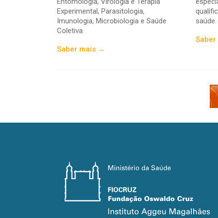
Entomologia, Virologia e Terapia
especi
Experimental, Parasitologia,
qualif
Imunologia, Microbiologia e Saúde
saúde.
Coletiva.
Saber
Saber mais →