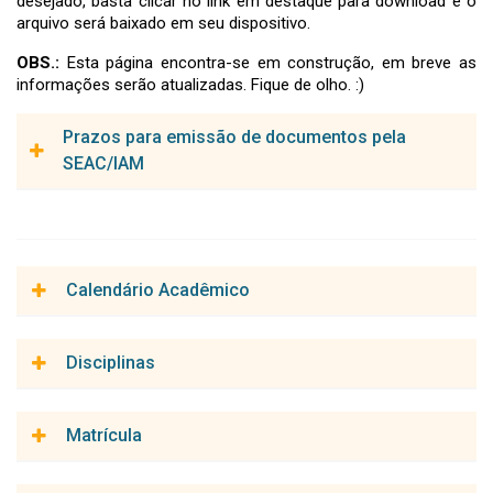
desejado, basta clicar no link em destaque para download e o
arquivo será baixado em seu dispositivo.
OBS.:
Esta página encontra-se em construção, em breve as
informações serão atualizadas. Fique de olho. :)
Prazos para emissão de documentos pela
SEAC/IAM
Certificado:
30 dias úteis
Declaração:
10 dias úteis
Calendário Acadêmico
Certidão (*):
25 dias úteis
Diploma (*):
180 dias
Calendário Acadêmico 2026.1
Disciplinas
Diploma - 2ª via:
180 dias
Calendário Acadêmico 2026.2
Histórico Escolar - Definitivo (*):
25 dias úteis
Grade de Aulas
Matrícula
Histórico Escolar - Provisório:
15 dias úteis
Requerimento Cancelamento em Disciplina