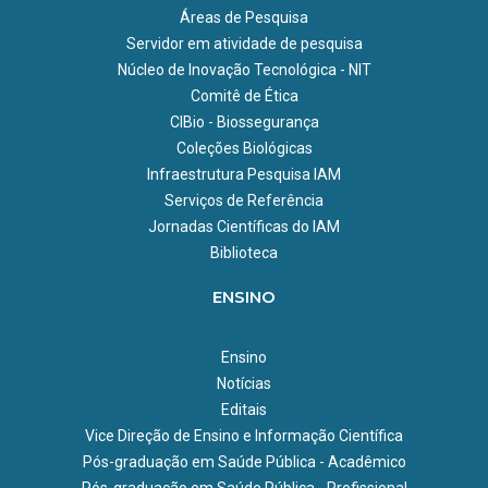
Adendo 02/2018
Áreas de Pesquisa
Adendo 01/2018
Servidor em atividade de pesquisa
Núcleo de Inovação Tecnológica - NIT
Regimento Ensino Fiocruz
Comitê de Ética
Guia de integridade em Pesquisa
CIBio - Biossegurança
Coleções Biológicas
Informe nº 01/2022
Infraestrutura Pesquisa IAM
Informe nº 02/2022
Serviços de Referência
Jornadas Científicas do IAM
Informe nº 03/2022
Biblioteca
ENSINO
Ensino
Notícias
Editais
Vice Direção de Ensino e Informação Científica
Pós-graduação em Saúde Pública - Acadêmico
Pós-graduação em Saúde Pública - Profissional