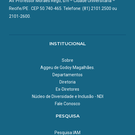
Av. Professor Moraes Rego, s/n – Cidade Universitária –
2024.2)
Recife/PE . CEP 50.740-465. Telefone: (81) 2101.2500 ou
NC 05/2024 - Instâncias de apoio ao discente (a partir das
2101-2600.
turmas 2024.2)
NC 06/2024 - Atividades Acadêmicas (a partir das turmas
2024.2)
INSTITUCIONAL
NC 07/2 024 - Exame de Qualificação (a partir das turmas
Sobre
2024.2)
Aggeu de Godoy Magalhães.
NC 08/2024 - Defesa (a partir das turmas 2024.2)
Departamentos
Diretoria
ADENDO NC 01/2025 à Norma Complementar 08/2024
Ex-Diretores
Núcleo de Diversidade e Inclusão - NDI
Regulamento do Programa (todas as turmas até 2024.1)
Fale Conosco
Adendo 01/2019
PESQUISA
Adendo 03/2018
Pesquisa IAM