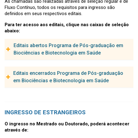
As chamadas são realizadas através de seleção regular e de
Fluxo Contínuo, todos os requisitos para ingresso são
definidos em seus respectivos editais.
Para ter acesso aos editais, clique nas caixas de seleção
abaixo:
Editais abertos Programa de Pós-graduação em
Biociências e Biotecnologia em Saúde
CHAMADA PÚBLICA - 15ª Oficina de Trabalho sobre
Editais encerrados Programa de Pós-graduação
publicação de Artigos Científicos do PPGBBS
em Biociências e Biotecnologia em Saúde
Fomulário de Inscrição - 15ª Oficina de Trabalho sobre
publicação de Artigos Científicos do PPGBBS
Edital - 15ª Oficina de Trabalho sobre publicação de
CHAMADA PÚBLICA - Mestrado e Doutorado PPGBBS -
Artigos Científicos do PPGBBS
TURMA 2026.1
INGRESSO DE ESTRANGEIROS
CHAMADA PÚBLICA - Mestrado e Doutorado PPGBBS -
DOUTORADO
O ingresso no Mestrado ou Doutorado, poderá acontecer
Turma 2026.2
RESULTADO FINAL - Chamada Pública Doutorado
através de:
Acadêmico PPGBBS - Turma 2026.1