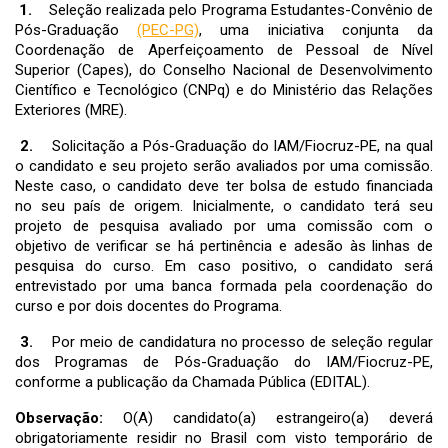
1.
Seleção realizada pelo Programa Estudantes-Convênio de
RESULTADO RECURSO - Etapa III - Chamada Pública
Doutorado
Pós-Graduação
(PEC-PG)
, uma iniciativa conjunta da
Doutorado Acadêmico PPGBBS - Turma 2026.1
Coordenação de Aperfeiçoamento de Pessoal de Nível
RESULTADO FINAL APÓS RECURSO - Chamada Pública
RESULTADO - Etapas II e III - Chamada Pública Doutorado
Superior (Capes), do Conselho Nacional de Desenvolvimento
Doutorado Acadêmico PPGBBS - Turma 2026.2
Acadêmico PPGBBS - Turma 2026.1
Científico e Tecnológico (CNPq) e do Ministério das Relações
RESULTADO FINAL- Chamada Pública Doutorado
RESULTADO RECURSO - Etapa I - Chamada Pública
Exteriores (MRE).
Acadêmico PPGBBS - Turma 2026.2
Doutorado Acadêmico PPGBBS - Turma 2026.1
RESULTADO RECURSO - Etapas II e III- Chamada Pública
2.
Solicitação a Pós-Graduação do IAM/Fiocruz-PE, na qual
RESULTADO - Etapa I - Chamada Pública Doutorado
Doutorado Acadêmico PPGBBS - Turma 2026.2
o candidato e seu projeto serão avaliados por uma comissão.
Acadêmico PPGBBS - Turma 2026.1
FORMULÁRIO - Interposição de Recurso - Chamada Pública
Neste caso, o candidato deve ter bolsa de estudo financiada
Agenda da Defesa Oral do Anteprojeto - Chamada Pública
Doutorado Acadêmico PPGBBS - Turma 2026.2
no seu país de origem. Inicialmente, o candidato terá seu
Doutorado Acadêmico PPGBBS - Turma 2026.1
projeto de pesquisa avaliado por uma comissão com o
ERRATA II - Interposição de Recurso Etapas II e III - Chamada
RESULTADO - Procedimento Heteroidentificação - Chamada
objetivo de verificar se há pertinência e adesão às linhas de
Pública Doutorado Acadêmico PPGBBS - Turma 2026.2
Pública Doutorado Acadêmico PPGBBS - Turma 2026.1
pesquisa do curso. Em caso positivo, o candidato será
RESULTADO - Etapas II e III - Chamada Pública Doutorado
RESULTADO RECURSO - Inscrições - Chamada Pública
entrevistado por uma banca formada pela coordenação do
Acadêmico PPGBBS - Turma 2026.2
Doutorado Acadêmico PPGBBS - Turma 2026.1
curso e por dois docentes do Programa.
RESULTADO - Procedimento de Heteroidentificação -
Procedimento de Heteroidentificação - Agenda de
Chamada Pública Doutorado Acadêmico PPGBBS - Turma
3.
Por meio de candidatura no processo de seleção regular
Entrevistas- Chamada Pública Doutorado Acadêmico
2026.2
dos Programas de Pós-Graduação do IAM/Fiocruz-PE,
PPGBBS - Turma 2026.1
ETAPA III - Agenda de Entrevistas da Avaliação Oral do
conforme a publicação da Chamada Pública (EDITAL).
COMUNICADO - Prova de Inglês - Chamada Pública
Anteprojeto - Chamada Pública Doutorado Acadêmico
Doutorado Acadêmico PPGBBS - Turma 2026.1
Observação:
O(A) candidato(a) estrangeiro(a) deverá
PPGBBS - Turma 2026.2
RESULTADO - Inscrições Homologadas - Chamada Pública
obrigatoriamente residir no Brasil com visto temporário de
RESULTADO - Etapa I - Chamada Pública Doutorado