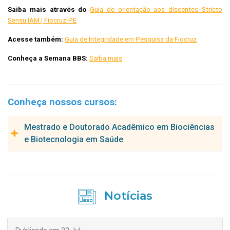
Saiba mais através do
Guia de orientação aos discentes Stricto
Sensu IAM | Fiocruz-PE
Acesse também:
Guia de Integridade em Pesquisa da Fiocruz
Conheça a Semana BBS:
Saiba mais
Conheça nossos cursos:
Mestrado e Doutorado Acadêmico em Biociências
e Biotecnologia em Saúde
Os cursos de Mestrado e Doutorado acadêmico em Biociências
e Biotecnologia em Saúde tem como principal objetivo a
atualização e a formação de pessoal altamente qualificado,
Notícias
técnica e cientificamente para atuarem no mercado de
trabalho, incluindo ensino e pesquisa, de forma compatível com
os avanços científicos e tecnológicos, na prestação de serviços
e empreendedorismo em biotecnologia, formando recursos