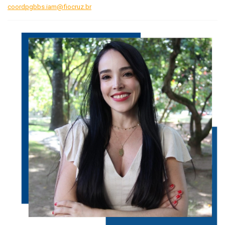
coordpgbbs.iam@fiocruz.br