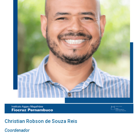
contam um uma ampla estrutura curricular, com disciplinas
obrigatórias e eletivas, distribuídas durante os primeiros 12 e 24
meses, respectivamente, as quais devem estar em
consonância com o plano de estudos definido conjuntamente
com seu orientador.
As vagas são oferecidas aos profissionais de nível superior da
área de Ciências Biológicas e Saúde. As inscrições para a
seleção dos cursos acontecem anualmente, no segundo
semestre. O número de vagas é definido em função da
disponibilidade de orientação do corpo docente.
OBS:
Para cursar o doutorado em BBS, o título de mestre faz-
se necessário.
Navegue pela
Estrutura Curricular
Christian Robson de Souza Reis
Coordenador