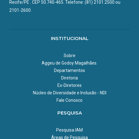
Recife/PE . CEP 50.740-465. Telefone: (81) 2101.2500 ou
horária de 60 horas, a formação combina conteúdos teóricos
e práticos sobre metodologias ativas, acompanhamento de
2101-2600.
cursistas, mediação pedagógica e uso de ambientes virtuais de
aprendizagem. O curso tem como objetivo fortalecer a
atuação dos tutores em iniciativas educacionais da Fiocruz,
ampliando a qualidade da formação dos trabalhadores do SUS
INSTITUCIONAL
Sobre
Aggeu de Godoy Magalhães.
Departamentos
Diretoria
Ex-Diretores
Núcleo de Diversidade e Inclusão - NDI
Fale Conosco
PESQUISA
Pesquisa IAM
Áreas de Pesquisa