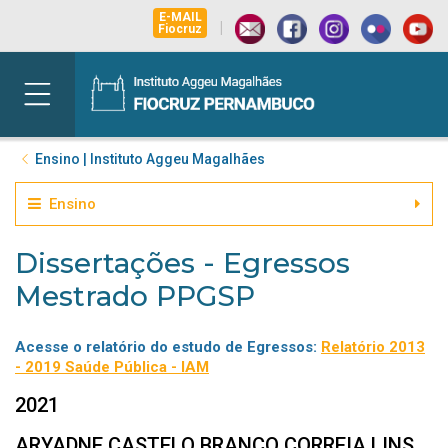
E-MAIL
|
Fiocruz
Ensino | Instituto Aggeu Magalhães
Ensino
Dissertações - Egressos
Mestrado PPGSP
Acesse o relatório do estudo de Egressos:
Relatório 2013
- 2019 Saúde Pública - IAM
2021
ARYADNE CASTELO BRANCO CORREIA LINS