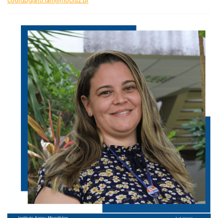
coordpglato.iam@fiocruz.br