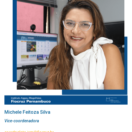
trezentos e trinta reais e quarenta e três centavos) em acordo
com a legislação vigente, e em acordo com a linha de
financiamento do programa, podendo ser bolsa paga pela
Secretaria Estadual de Saúde ou Ministério da Educação ou
Ministério da Saúde.
Carga horária do Curso:
5.760h
Nº de vagas para o IAM:
18 vagas
Michele Feitoza Silva
Vice-coordenadora