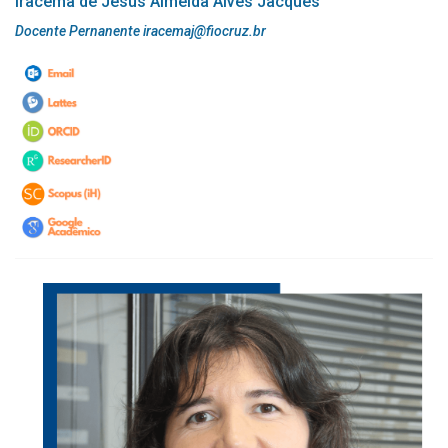
Iracema de Jesus Almeida Alves Jacques
Docente Pernanente iracemaj@fiocruz.br