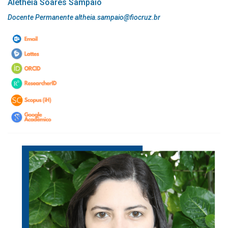
Aletheia Soares Sampaio
Docente Permanente altheia.sampaio@fiocruz.br