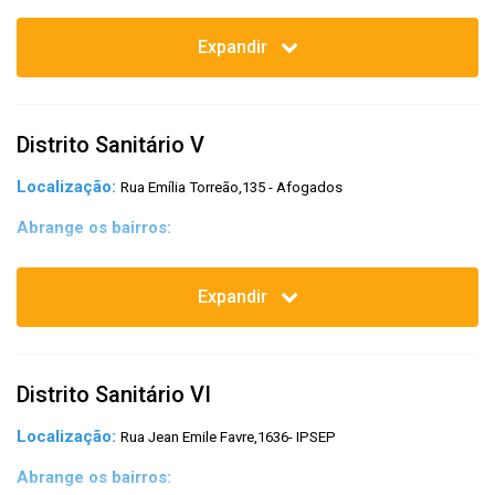
Caxangá; Cidade Universitária; Varzea; Cordeiro; Engenho do Meio; Ilha
do retiro; Iputinga; Madalena; Prado; Torre; Torrões; Várzea; Zumbi.
Expandir
Distrito Sanitário V
Localização:
Rua Emília Torreão,135 - Afogados
Abrange os bairros:
Afogados; Areias; Barro; Bongi; Caçote; Coqueiral; Curado; Estância;
Jardim São Paulo; Jiquiá; Mangueira; Mustardinha; Sancho; San Martin;
Expandir
Tejipió; Totó.
Distrito Sanitário VI
Localização:
Rua Jean Emile Favre,1636- IPSEP
Abrange os bairros: