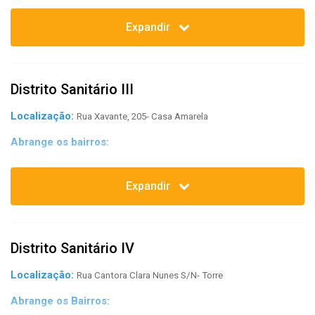
Alto Santa Terezinha; Água Fria; Arruda; Beberibe; Bomba do
Hemetério; Campo Grande; Cajueiro; Campina do Barreto; Dois Unidos;
Expandir
Fundão; Hipódromo; Linha do Tiro; Ponto de Parada; Porto da Madeira;
Peixinhos; Rosarinho; Torreão.
Distrito Sanitário III
Localização:
Rua Xavante, 205- Casa Amarela
Abrange os bairros:
Aflitos; Alto do Mandú; Apipucos; Casa Amarela; Casa Forte; Derby;
Dois Irmãos; Espinheiro; Graças; Monteiro; Poço; Santana; Sitio dos
Expandir
Pintos; Tamarineira.
Distrito Sanitário IV
Localização:
Rua Cantora Clara Nunes S/N- Torre
Abrange os Bairros: