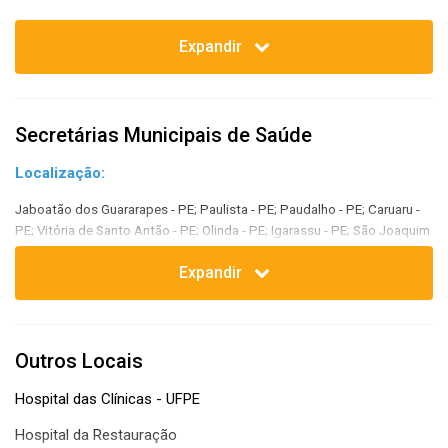
Boa Viagem; Brasília Teimosa; Imbiribeira; IPSEP; Pina.
Expandir
Secretárias Municipais de Saúde
Localização:
Jaboatão dos Guararapes - PE; Paulista - PE; Paudalho - PE; Caruaru -
PE; Vitória de Santo Antão - PE; Olinda - PE; Igarassu - PE; São Joaquim
do Monte - PE; Natal - RN.
Expandir
Outros Locais
Hospital das Clínicas - UFPE
Hospital da Restauração