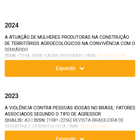
2024
A ATUAÇÃO DE MULHERES PRODUTORAS NA CONSTRUÇÃO
DE TERRITÓRIOS AGROECOLÓGICOS NA CONVIVÊNCIA COM O
SEMIÁRIDO
ISSN:
(2358-2898) SAÚDE EM DEBATE |
DOI:
10.1590/2358-
289820241439211P
Expandir
A COVID-19 E AS SINGULARIDADES SOCIOESPACIAIS:
ANÁLISE DO PROCESSO DE TRABALHO OPERACIONALIZADO
NOS TERRITÓRIOS DA ESTRATÉGIA DE SAÚDE DA FAMÍLIA NO
RECIFE-PE
2023
ISSN:
(1980-1726) HYGEIA: REVISTA BRASILEIRA DE
GEOGRAFIA MÉDICA E DA SAÚDE (UBERLÂNDIA) |
DOI:
A VIOLÊNCIA CONTRA PESSOAS IDOSAS NO BRASIL: FATORES
10.14393/Hygeia2068999
ASSOCIADOS SEGUNDO O TIPO DE AGRESSOR
QUALIS:
A3 |
ISSN:
[1981-2256] REVISTA BRASILEIRA DE
A DETERMINAÇÃO SOCIAL DA SAÚDE EM ASSENTAMENTOS
GERIATRIA E GERONTOLOGIA |
DOI:
10.1590/1981-
RURAIS: ASPECTOS SOBRE O TRABALHO E A SAÚDE DE
22562022025.220186.pt
CAMPONESES CRIADORES DE BOVINOS, CAPRINOS E
Expandir