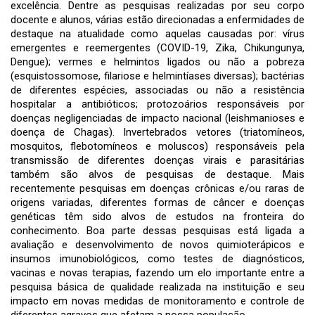
excelência. Dentre as pesquisas realizadas por seu corpo
docente e alunos, várias estão direcionadas a enfermidades de
destaque na atualidade como aquelas causadas por: vírus
emergentes e reemergentes (COVID-19, Zika, Chikungunya,
Dengue); vermes e helmintos ligados ou não a pobreza
(esquistossomose, filariose e helmintíases diversas); bactérias
de diferentes espécies, associadas ou não a resistência
hospitalar a antibióticos; protozoários responsáveis por
doenças negligenciadas de impacto nacional (leishmanioses e
doença de Chagas). Invertebrados vetores (triatomíneos,
mosquitos, flebotomíneos e moluscos) responsáveis pela
transmissão de diferentes doenças virais e parasitárias
também são alvos de pesquisas de destaque. Mais
recentemente pesquisas em doenças crônicas e/ou raras de
origens variadas, diferentes formas de câncer e doenças
genéticas têm sido alvos de estudos na fronteira do
conhecimento. Boa parte dessas pesquisas está ligada a
avaliação e desenvolvimento de novos quimioterápicos e
insumos imunobiológicos, como testes de diagnósticos,
vacinas e novas terapias, fazendo um elo importante entre a
pesquisa básica de qualidade realizada na instituição e seu
impacto em novas medidas de monitoramento e controle de
diferentes agravos que afetam a nossa população.