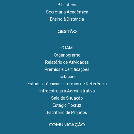
Melo, e Zulma Medeiros e discentes do PPGBBS;
Pompílio de Melo, e Zulma Medeiros e discentes do PPGBBS;
Biblioteca
4.
Houve seleção para doutorandos participarem da
Olimpíada
7.
Houve seleção para doutorandos participarem da
Secretaria Acadêmica
Olimpíada
de Saúde e Meio Ambiente
em 2021 (
Saiba mais
) com
de Saúde e Meio Ambiente
em 2024 (
Saiba mais
) com
Ensino à Distância
participação de discentes do PPGBBS.
participação de discentes do PPGBBS.
GESTÃO
O IAM
Organograma
Relatório de Atividades
Prêmios e Certificações
Licitações
Estudos Técnicos e Termos de Referência
Infraestrutura Administrativa
Sala de Situação
Estágio Fiocruz
Escritório de Projetos
COMUNICAÇÃO