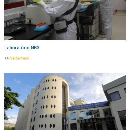
Microscopia direta (Aposição na lâmina).
Cultura em meio ágar Sabouraud ou Micosel.
Outras atividades gerais do Laboratório
Treinamento em biossegurança e manejo de materiais
infecciosos.
Manuseio de animais de laboratório (quando aplicável).
Laboratório NB3
Conservação e curadoria de coleções de vetores e cepas
>>
Saiba mais
parasitárias.
Desenvolvimento de protocolos de diagnóstico e controle
vetorial.
Participação em campanhas de vigilância epidemiológica
em parceria com secretarias de saúde.