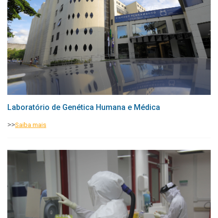
Estudo dos tecidos do vetor e sua resposta imune;
Análise de saliva do vetor e seu papel na infecção.
Responsável:
Tereza Cristina Leal Balbino
Linhas de Pesquisa:
Avaliação das Lesões Cutâneas em
Pacientes de Áreas Endêmicas para LTA
Atividades desenvolvidas:
Documentação clínica: fotos, medidas e evolução das
lesões.
Coleta de biópsias para análise histopatológica.
Laboratório de Genética Humana e Médica
Estudos de citologia e imunohistoquímica.
Análise da carga parasitária (por qPCR ou microscopia).
>>
Saiba mais
Monitoramento da resposta ao tratamento (comparando
antes e depois).
Linha de Pesquisa:
Diagnóstico da Esporotricose humana e
animal
Atividades desenvolvidas:
Coleta de amostras clínicas: sangue ou lesão cutânea.
Testes laboratoriais: