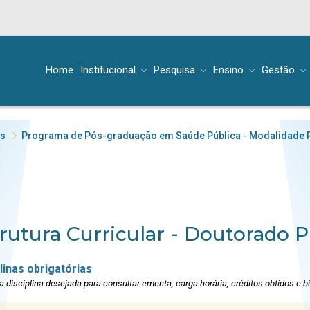
Home
Institucional
Pesquisa
Ensino
Gestão
es
Programa de Pós-graduação em Saúde Pública - Modalidade P
rutura Curricular - Doutorado P
linas obrigatórias
a disciplina desejada para consultar ementa, carga horária, créditos obtidos e bib