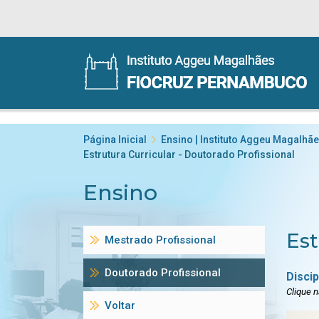
Página Inicial
Ensino | Instituto Aggeu Magalhã
Estrutura Curricular - Doutorado Profissional
Ensino
Est
Mestrado Profissional
Doutorado Profissional
Discip
Clique n
Voltar