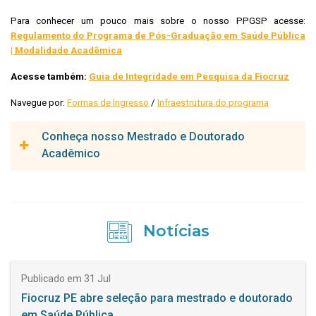
Para conhecer um pouco mais sobre o nosso PPGSP acesse:
Regulamento do Programa de Pós-Graduação em Saúde Pública
| Modalidade Acadêmica
Acesse também:
Guia de Integridade em Pesquisa da Fiocruz
Navegue por:
Formas de Ingresso
/
Infraestrutura do programa
Conheça nosso Mestrado e Doutorado
Acadêmico
O PPGSP tem por objetivo capacitar profissionais para
desenvolver atividades de docência e pesquisa para o
desenvolvimento de tecnologias aplicadas aos serviços de
Notícias
saúde pública. Objetiva formar pesquisadores de alto nível para
conduzir investigações científicas aplicadas a saúde coletiva .
O processo de inscrições para ambos os cursos ocorre, de
Publicado em 31 Jul
forma regular, no segundo semestre de cada ano. O número de
Fiocruz PE abre seleção para mestrado e doutorado
vagas depende da disponibilidade de orientação do corpo
em Saúde Pública