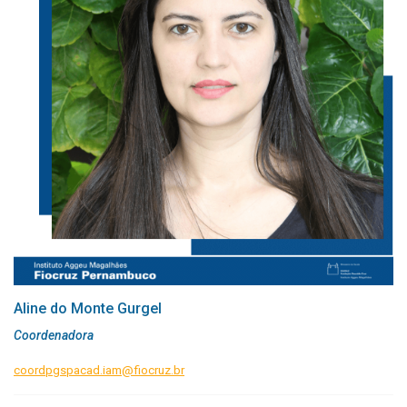
Acesse:
Estrutura curricular Mestrado
/
Estrutura Curricular Doutorado
Aline do Monte Gurgel
Coordenadora
coordpgspacad.iam@fiocruz.br