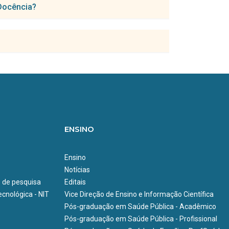
de pesquisa da pós-graduação realizada pelo
 Docência?
formando a solicitação do estágio de docência,
o.
uição de Ensino.
orientador e pelo coordenador da disciplina da
ento do discente, através do SEI, assinado pela
o estágio.
ENSINO
Ensino
Notícias
e de pesquisa
Editais
cnológica - NIT
Vice Direção de Ensino e Informação Científica
Pós-graduação em Saúde Pública - Acadêmico
Pós-graduação em Saúde Pública - Profissional