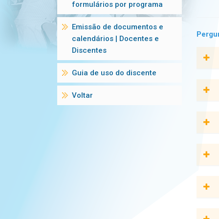
formulários por programa
Emissão de documentos e
Pergu
calendários | Docentes e
Discentes
Guia de uso do discente
O IAM
Progr
Voltar
(PPGS
Modal
Todos
Saúde
Os cu
Para 
aperf
os es
Para 
aprof
Chama
Não e
PPGSP
uma c
conce
PPGSP
cada 
O ing