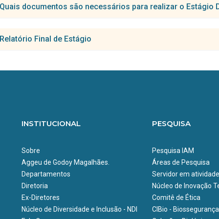
ciplina para o estágio de docência deve ser compatível com a área 
Quais documentos são necessários para realizar o Estágio
rando.
arta que deverá ser encaminhada à Coordenação do Programa BBS in
Relatório Final de Estágio
mente com o plano do curso/ementa.
e aqui para download
elatório deverá ser entregue ao final do estágio devidamente assinad
cio de encaminhamento da Coordenação do Programa PGBBS à Instit
e aqui para download
recebimento pela SEAC da carta de encaminhamento, assinada pelo 
onde será realizado o estágio), será emitido ofício de encaminham
enação do PGBBS direcionado à Coordenação do Programa da IES d
INSTITUCIONAL
PESQUISA
Sobre
Pesquisa IAM
Aggeu de Godoy Magalhães.
Áreas de Pesquisa
Departamentos
Servidor em atividad
Diretoria
Núcleo de Inovação Te
Ex-Diretores
Comitê de Ética
Núcleo de Diversidade e Inclusão - NDI
CIBio - Biossegurança