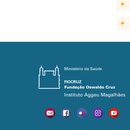
A dis
douto
- A c
junta
Cliqu
- O R
- Ofí
Cliqu
Após 
IES (
coord