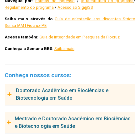
Navegue por:
Formas de Ingresso
/
Infraestrutura do programa
/
Regulamento do programa
/
Acesso ao Sig@SS
Saiba mais através do
Guia de orientação aos discentes Stricto
Sensu IAM | Fiocruz-PE
Acesse também:
Guia de Integridade em Pesquisa da Fiocruz
Conheça a Semana BBS:
Saiba mais
Conheça nossos cursos:
Doutorado Acadêmico em Biociências e
Biotecnologia em Saúde
O Curso de Doutorado em Biociências e Biotecnologia em
Mestrado e Doutorado Acadêmico em Biociências
Saúde visa à formação de pessoal altamente qualificado,
e Biotecnologia em Saúde
técnica e cientificamente, para atuar em diferentes mercados
de trabalho, incluindo ensino, pesquisa, prestação de serviços e