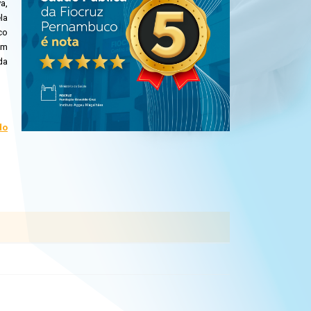
a,
la
co
om
da
do
des de docência e pesquisa para o desenvolvimento
uisadores de alto nível para conduzir investigações