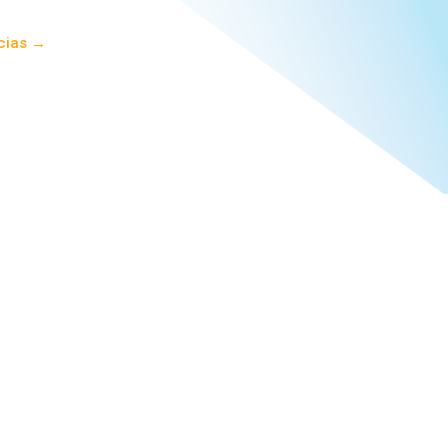
o segundo semestre de cada ano. O número de vagas
te, 20 para o mestrado e 15 para o doutorado. As
ícias →
mativas destinadas a candidatos negros (pretos e
 de saúde e afins. No caso do doutorado, as vagas
rado que evoluíram diretamente para o doutorado
a dissertação.
 estes serem defendidos antes desse prazo,
ma se dá em regime de tempo integral, sendo as
e nos dois primeiros anos do doutorado.
ndicionada à disponibilidade financeira, bem como
isa e à Comissão de Bolsa do Programa de Pós-