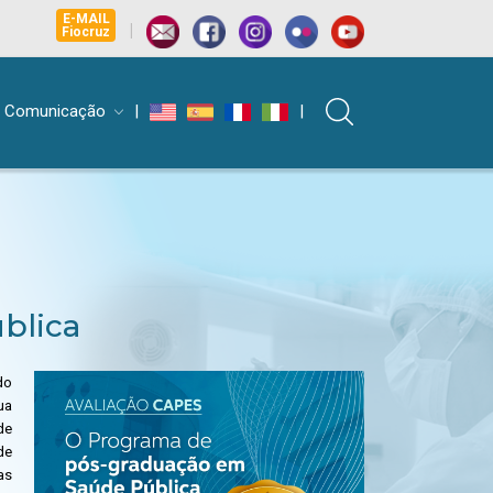
E-MAIL
|
Fiocruz
Comunicação
|
|
blica
do
ua
de
de
as