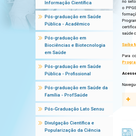
no seto
Informação Científica
o PPGSP
formaçã
Pós-graduação em Saúde
Progra
Pública - Acadêmico
certifi
saúde c
Pós-graduação em
Saiba 
Biociências e Biotecnologia
em Saúde
Para c
Progra
Pós-graduação em Saúde
Pública - Profissional
Acess
Navegu
Pós-graduação em Saúde da
Família - ProfSaúde
Pós-Graduação Lato Sensu
O PPG
de te
Divulgação Científica e
cientí
Popularização da Ciência