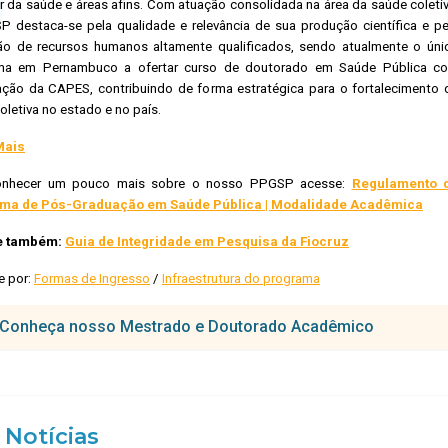
r da saúde e áreas afins. Com atuação consolidada na área da saúde coletiv
 destaca-se pela qualidade e relevância de sua produção científica e pe
o de recursos humanos altamente qualificados, sendo atualmente o úni
ma em Pernambuco a ofertar curso de doutorado em Saúde Pública c
cação da CAPES, contribuindo de forma estratégica para o fortalecimento 
oletiva no estado e no país.
Mais
onhecer um pouco mais sobre o nosso PPGSP acesse:
Regulamento 
ma de Pós-Graduação em Saúde Pública | Modalidade Acadêmica
e também:
Guia de Integridade em Pesquisa da Fiocruz
e por:
Formas de Ingresso
/
Infraestrutura do programa
Conheça nosso Mestrado e Doutorado Acadêmico
SP tem por objetivo capacitar profissionais para desenvolver ativida
cnologias aplicadas aos serviços de saúde pública. Objetiva formar pesq
ficas aplicadas a saúde coletiva .
Notícias