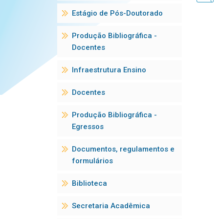
O pro
Estágio de Pós-Doutorado
depen
vagas
pardos
Produção Bibliográfica -
são d
Docentes
em ra
Infraestrutura Ensino
O mes
desde
discip
Docentes
A con
Produção Bibliográfica -
à apr
Egressos
gradu
Acess
Documentos, regulamentos e
Estru
formulários
/
Estru
Biblioteca
Secretaria Acadêmica