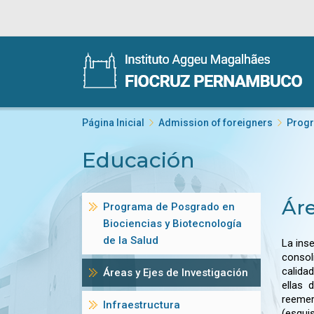
Página Inicial
Admission of foreigners
Progr
Educación
Áre
Programa de Posgrado en
Biociencias y Biotecnología
de la Salud
La ins
consol
calida
Áreas y Ejes de Investigación
ellas 
reeme
Infraestructura
(esqui