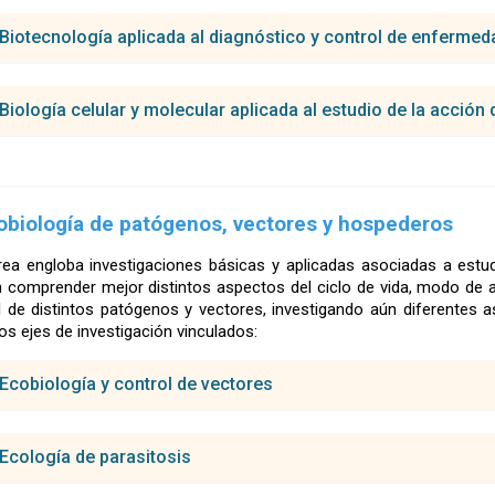
po Docente
Biotecnología aplicada al diagnóstico y control de enfermed
tian Ro bson de Souza Reis
po Docente
Biología celular y molecular aplicada al estudio de la acció
l
culum Vitae
nio Mouro Rezende
l
po Docente
tina Alves Peixoto
culum Vitae
l
cobiología de patógenos, vectores y hospederos
culum Vitae
tian Robson de Souza Reis
io Mour o Rezende
l
l
rea engloba investigaciones básicas y aplicadas asociadas a estu
 André Brayner dos Santos
culum Vitae
culum Vitae
 comprender mejor distintos aspectos del ciclo de vida, modo de a
l
l de distintos patógenos y vectores, investigando aún diferentes 
culum Vitae
e Dantas Torres
tian Robson de Souza Reis
dos ejes de investigación vinculados:
l
l
 Lopes de Melo
culum Vitae
culum Vitae
l
Ecobiología y control de vectores
culum Vitae
el da Luz Wallau
ce Neuenschwander Lins de Morais
l
l
 Helena Vega Gonzales Gil
po Docente
culum Vitae
Ecología de parasitosis
culum Vitae
l
culum Vitae
 Helena Veja Gonzales Gil