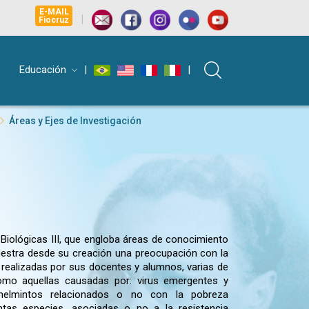
E-MAIL
|
Fiocruz
Educación
|
|
Áreas y Ejes de Investigación
Biológicas III, que engloba áreas de conocimiento
muestra desde su creación una preocupación con la
 realizadas por sus docentes y alumnos, varias de
omo aquellas causadas por: virus emergentes y
 helmintos relacionados o no con la pobreza
stintas especies, asociadas o no a la resistencia