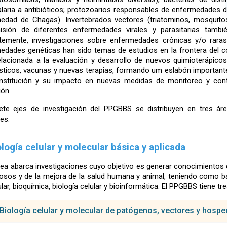
alaria a antibióticos; protozoarios responsables de enfermedades 
edad de Chagas). Invertebrados vectores (triatominos, mosquito
isión de diferentes enfermedades virales y parasitarias tamb
temente, investigaciones sobre enfermedades crónicas y/o raras
edades genéticas han sido temas de estudios en la frontera del c
elacionada a la evaluación y desarrollo de nuevos quimioterápi
sticos, vacunas y nuevas terapias, formando um eslabón importante e
institución y su impacto en nuevas medidas de monitoreo y cont
ión.
ete ejes de investigación del PPGBBS se distribuyen en tres ár
es.
ología celular y molecular básica y aplicada
rea abarca investigaciones cuyo objetivo es generar conocimientos 
iosos y de la mejora de la salud humana y animal, teniendo como b
ar, bioquímica, biología celular y bioinformática. El PPGBBS tiene tre
Biología celular y molecular de patógenos, vectores y hosp