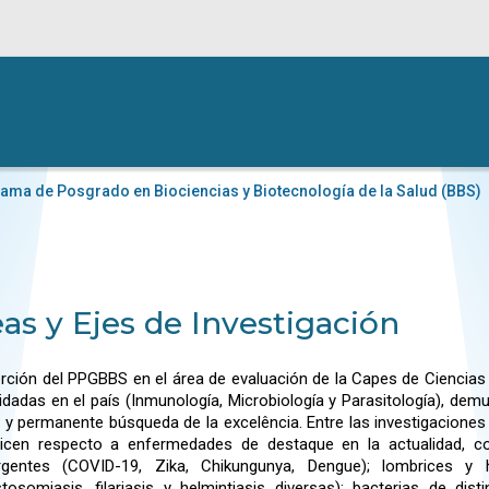
ama de Posgrado en Biociencias y Biotecnología de la Salud (BBS)
as y Ejes de Investigación
erción del PPGBBS en el área de evaluación de la Capes de Ciencias 
idadas en el país (Inmunología, Microbiología y Parasitología), de
d y permanente búsqueda de la excelência. Entre las investigaciones
dicen respecto a enfermedades de destaque en la actualidad, c
rgentes (COVID-19, Zika, Chikungunya, Dengue); lombrices y
stosomiasis, filariasis y helmintiasis diversas); bacterias de di