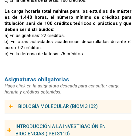
c)
En la defensa de la tesis: 160 créditos.
La carga horaria total mínima para los estudios de máster
es de 1.440 horas, el número mínimo de créditos para
titulación será de 100 créditos teóricos o prácticos y que
deben ser distribuídos:
a)
En asignaturas: 22 créditos;
b)
En otras actividades académicas desarrolladas durante el
curso: 02 créditos;
c)
En la defensa de la tesis: 76 créditos.
Asignaturas obligatorias
Haga click en la asignatura deseada para consultar carga
horaria y créditos obtenidos.
BIOLOGÍA MOLECULAR (BIOM 3102)
Carga Horaria:
90h
Nº de Créditos:
6
INTRODUCCIÓN A LA INVESTIGACIÓN EN
BIOCIENCIAS (IPBI 3110)
Coordinador(a) de la asignatura: