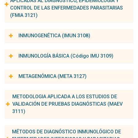
APLICADAS AL DIAGNÓSTICO, EPIDEMIOLOGÍA Y
CONTROL DE LAS ENFERMEDADES PARASITARIAS
(FMIA 3121)
Carga horaria:
45h
Nº de Créditos:
3
INMUNOGENÉTICA (IMUN 3108)
Coordinadores(as) de la asignatura:
Milena de Paiva Cavalcanti
Carga horaria:
45h
Nº de Créditos:
3
Valéria Rego Alves Pereira
INMUNOLOGÍA BÁSICA (Código IMU 3109)
Coordinador(a) de la asignatura:
Norma Lucena Cavalcanti Licinio da Silva
Carga horaria:
45h
Nº de Créditos:
3
METAGENÓMICA (META 3127)
Coordinadores de la asignatura:
Clarice Neuenschwander L. de Morais
Prerrequisito:
Biología Molecular
Rafael Freitas de Oliveira França
METODOLOGIA APLICADA A LOS ESTUDIOS DE
VALIDACIÓN DE PRUEBAS DIAGNÓSTICAS (MAEV
Carga horaria:
45h
Nº de Créditos:
3
3111)
Coordinador de la asignatura:
Gabriel da Luz Wallau
Carga horaria:
45h
Nº de Créditos:
3
MÉTODOS DE DIAGNÓSTICO INMUNOLÓGICO DE