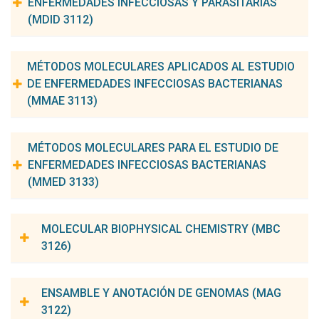
ENFERMEDADES INFECCIOSAS Y PARASITARIAS
(MDID 3112)
Carga horaria:
45h
Nº de créditos:
3
MÉTODOS MOLECULARES APLICADOS AL ESTUDIO
DE ENFERMEDADES INFECCIOSAS BACTERIANAS
(MMAE 3113)
Carga horaria:
45h
Nº de Créditos:
3
MÉTODOS MOLECULARES PARA EL ESTUDIO DE
ENFERMEDADES INFECCIOSAS BACTERIANAS
(MMED 3133)
Prerrequisitos:
Biología Molecular (BIOM 3102)
MOLECULAR BIOPHYSICAL CHEMISTRY (MBC
3126)
Carga horaria:
45h
Nº de Créditos:
3
Coordinador(a) de la asignatura:
Carga horaria:
60h
Nº de Créditos:
4
Danilo Elias Xavier
ENSAMBLE Y ANOTACIÓN DE GENOMAS (MAG
Nilma Cintra Leal
3122)
Coordinadores de la asignatura:
Tereza Cristina Leal Balbino