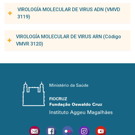
Carga horaria:
45h
Nº de Créditos:
3
VIROLOGÍA MOLECULAR DE VIRUS ADN (VMVD
3119)
Carga horaria:
45h
Nº de créditos:
3
VIROLOGÍA MOLECULAR DE VIRUS ARN (Código
VMVR 3120)
Coordinador(a) de la asignatura:
Laura Helena Vega Gonzales Gil
Carga horaria:
45h
Nº de Créditos:
3
Coordinador(a) de la asignatura:
Laura Helena Vega Gonzales Gil