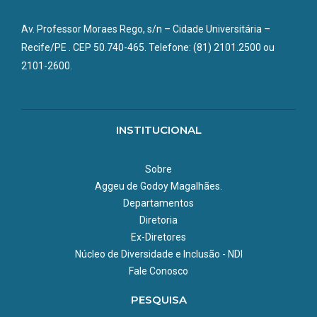
Sinval Brandão
Roni Evencio
Virginia Lorena
Rosineide Lira
Av. Professor Moraes Rego, s/n – Cidade Universitária –
Técnicos:
Recife/PE . CEP 50.740-465. Telefone: (81) 2101.2500 ou
Andrea Sales
2101-2600.
Leonardo Dutra
Michelle Barros
Mineo Nakazawa
INSTITUCIONAL
Sobre
Aggeu de Godoy Magalhães.
Departamentos
Diretoria
Ex-Diretores
Núcleo de Diversidade e Inclusão - NDI
Fale Conosco
PESQUISA