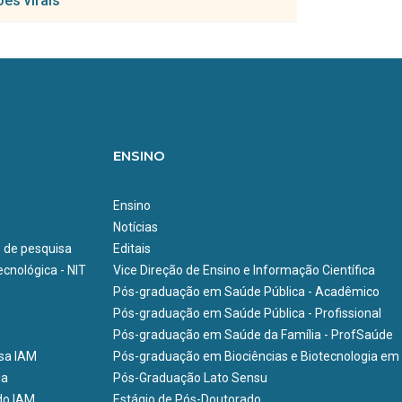
es virais
lizando anti´genos recombinantes do vi´rus da
nos quiméricos recombinantes do vírus do sarampo.
oint-of-care para doenças infecciosas
ENSINO
Ensino
Notícias
e de pesquisa
Editais
cnológica - NIT
Vice Direção de Ensino e Informação Científica
Pós-graduação em Saúde Pública - Acadêmico
Pós-graduação em Saúde Pública - Profissional
Pós-graduação em Saúde da Família - ProfSaúde
isa IAM
Pós-graduação em Biociências e Biotecnologia em
ia
Pós-Graduação Lato Sensu
do IAM
Estágio de Pós-Doutorado