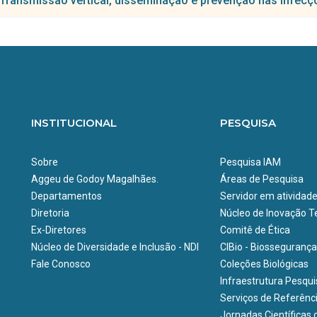
Transmissão vertical, disseminação e prevenção nas infecçõ
tian Robson de Souza Reis
to em desenvolvimento:
isador(a) responsável:
 Cristina Leal Balbino
Desenvolvimento e validac¸a~o de testes de diagno´stico sorolo´gico uti
hepatite E.
to em desenvolvimento:
Desenvolvimento de testes de diagnóstico sorológico utilizando antíge
Utilizando a metagenômica como potencial ferramenta de diagnóstico p
INSTITUCIONAL
PESQUISA
Sobre
Pesquisa IAM
Aggeu de Godoy Magalhães.
Áreas de Pesquisa
Departamentos
Servidor em atividad
Diretoria
Núcleo de Inovação Te
Ex-Diretores
Comitê de Ética
Núcleo de Diversidade e Inclusão - NDI
CIBio - Biossegurança
Fale Conosco
Coleções Biológicas
Infraestrutura Pesqu
Serviços de Referênc
Jornadas Científicas 