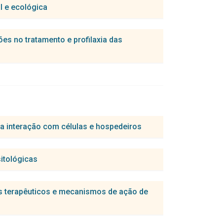
l e ecológica
pestis para o diagnóstico da peste.
ões no tratamento e profilaxia das
ica no Brasil (Fiocruz-CYP)
ÊNCIA ANTIMICROBIANA E TIPAGEM EM
sua interação com células e hospedeiros
TURAL, GENÔMICA E FUNCIONAL
ones autônomos em uma metrópole
itológicas
os terapêuticos e mecanismos de ação de
eração com a célula Hospedeira
ência Antimicrobiana (ReNeRAM).