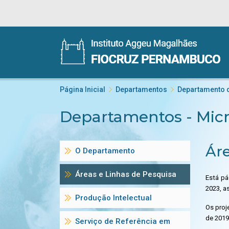
Página Inicial
Departamentos
Departamento d
Departamentos - Micr
Áre
O Departamento
Áreas e Linhas de Pesquisa
Está pá
2023, a
Produção Intelectual
Os proj
de 2019
Serviço de Referência em