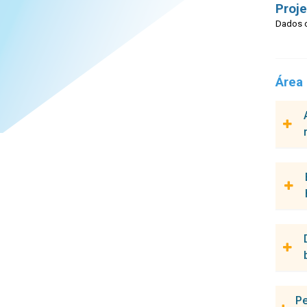
Proj
Dados c
Área
Pesqu
Mathe
Proje
Pesqu
Chris
Proje
Pesqu
Pe
Chris