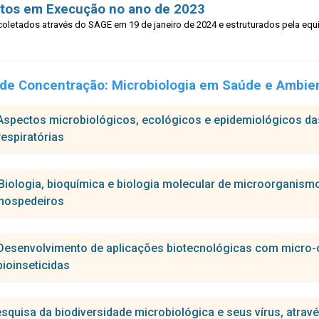
etos em Execução no ano de 2023
oletados através do SAGE em 19 de janeiro de 2024 e estruturados pela equ
 de Concentração:
Microbiologia em Saúde e Ambie
Aspectos microbiológicos, ecológicos e epidemiológicos da
respiratórias
isador(a) responsável:
Biologia, bioquímica e biologia molecular de microorganism
us Filgueira Bezerra
hospedeiros
to em desenvolvimento:
Caracterização genômica de cepas brasileiras de Yersinia pestis e sua
isador(a) responsável:
Desenvolvimento de aplicações biotecnológicas com micro-o
peste na Chapada do Araripe, Pernambuco.
tian Robson de Souza Reis
bioinseticidas
to em desenvolvimento:
Síntese e avaliação de inibidores sintéticos do complexo de iniciação d
isador(a) responsável:
squisa da biodiversidade microbiológica e seus vírus, atravé
tian Robson de Souza Reis