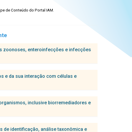
ipe de Conteúdo do Portal IAM.
nte
s zoonoses, enteroinfecções e infecções
os e da sua interação com células e
 relação com os aspectos eco-epidemiológicos da
rganismos, inclusive biorremediadores e
a tradução eIF4F de Leishmania infantum
s de identificação, análise taxonômica e