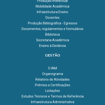
antígenos recombinantes derivados de proteínas nativas ou
Produção Intelectual
quiméricas.
Mobilidade Acadêmica
Responsável:
Infraestrutura Ensino
Osvaldo Pompilio de Melo Neto
Docentes
Produção Bibliográfica - Egressos
Projetos em andamento:
Documentos, regulamentos e formulários
Identificação e avaliação dos diferentes mecanismos de
Biblioteca
desenvolvimento e disseminação da resistência aos
Secretaria Acadêmica
antimicrobianos, Norte e Nordeste;
Ensino à Distância
Desenvolvimento e inovação de novos métodos
diagnósticos para controle e combate à resistência aos
GESTÃO
antimicrobianos;
Desenvolvimento de alternativas terapêuticas, preventivas
e novos medicamentos para controle e combate à
O IAM
resistência aos antimicrobianos;
Organograma
Desenvolvimento de um Plano de Monitoramento em
Relatório de Atividades
Tempo Real da Resistência Sistêmica;
Prêmios e Certificações
Educação e Resistência em Saúde Única.ds.
Licitações
Responsável:
Estudos Técnicos e Termos de Referência
Patricia Puccinelli Orlandi
Infraestrutura Administrativa