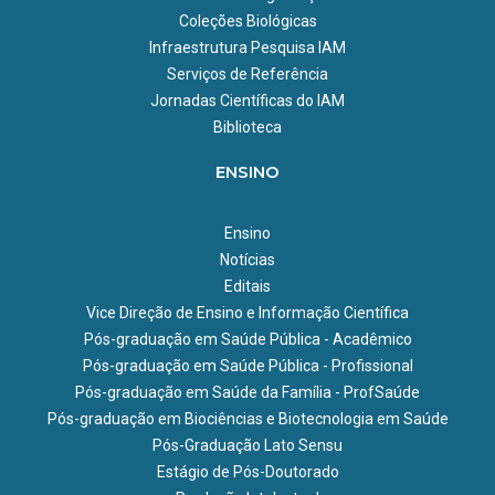
uma coleção única no Brasil (Fiocruz-CYP)
Coleções Biológicas
Responsável:
Infraestrutura Pesquisa IAM
Marise Sobreira Bezerra da Silva
Serviços de Referência
Projeto em desenvolvimento:
Jornadas Científicas do IAM
Biblioteca
Caracterização genômica de cepas brasileiras de Yersinia
pestis e sua relação com os aspectos eco-epidemiológicos
ENSINO
da peste na Chapada do Araripe, Pernambuco.
Responsável:
Matheus Filgueira Bezerra
Ensino
Notícias
Projetos em andamento:
Editais
Identificação e caracterização de novos antígenos com
Vice Direção de Ensino e Informação Científica
potencial para uso, como proteínas recombinantes, no
Pós-graduação em Saúde Pública - Acadêmico
diagnóstico das leishmanioses e outras doenças
Pós-graduação em Saúde Pública - Profissional
infecciosas/parasitárias;
Pós-graduação em Saúde da Família - ProfSaúde
Estudos em biossíntese de proteínas em
Pós-graduação em Biociências e Biotecnologia em Saúde
tripanossomatídeos;
Pós-Graduação Lato Sensu
Desenvolvimento de testes para o diagnóstico da
Estágio de Pós-Doutorado
Leishmaniose Visceral Humana e Canina utilizando