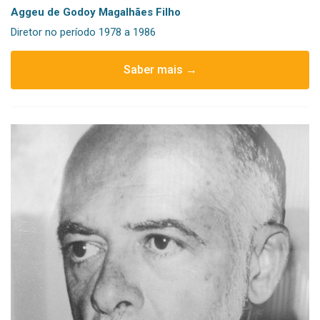
Aggeu de Godoy Magalhães Filho
Diretor no período 1978 a 1986
Saber mais →