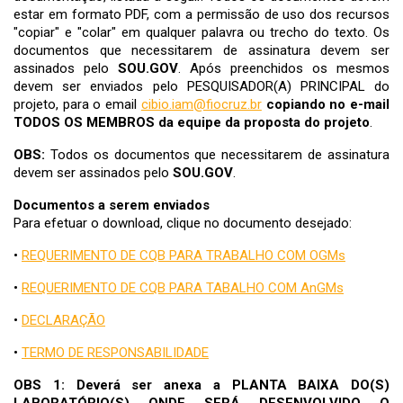
estar em formato PDF, com a permissão de uso dos recursos
"copiar" e "colar" em qualquer palavra ou trecho do texto. Os
documentos que necessitarem de assinatura devem ser
assinados pelo
SOU.GOV
. Após preenchidos os mesmos
devem ser enviados pelo PESQUISADOR(A) PRINCIPAL do
projeto, para o email
cibio.iam@fiocruz.br
copiando no e-mail
TODOS OS MEMBROS da equipe da proposta do projeto
.
OBS:
Todos os documentos que necessitarem de assinatura
devem ser assinados pelo
SOU.GOV
.
Documentos a serem enviados
Para efetuar o download, clique no documento desejado:
•
REQUERIMENTO DE CQB PARA TRABALHO COM OGMs
•
REQUERIMENTO DE CQB PARA TABALHO COM AnGMs
•
DECLARAÇÃO
•
TERMO DE RESPONSABILIDADE
OBS 1: Deverá ser anexa a PLANTA BAIXA DO(S)
LABORATÓRIO(S) ONDE SERÁ DESENVOLVIDO O