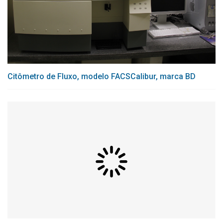
Citômetro de Fluxo, modelo FACSCalibur, marca BD