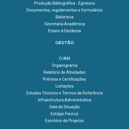
Produção Bibliográfica - Egressos
Linhas de Pesquisa:
Avaliação das Lesões Cutâneas em
Documentos, regulamentos e formulários
Pacientes de Áreas Endêmicas para LTA
Biblioteca
Secretaria Acadêmica
Atividades desenvolvidas:
Ensino à Distância
Documentação clínica: fotos, medidas e evolução das
lesões.
GESTÃO
Coleta de biópsias para análise histopatológica.
Estudos de citologia e imunohistoquímica.
O IAM
Análise da carga parasitária (por qPCR ou microscopia).
Organograma
Monitoramento da resposta ao tratamento (comparando
Relatório de Atividades
antes e depois).
Prêmios e Certificações
Linha de Pesquisa:
Diagnóstico da Esporotricose humana e
Licitações
animal
Estudos Técnicos e Termos de Referência
Infraestrutura Administrativa
Atividades desenvolvidas:
Sala de Situação
Coleta de amostras clínicas: sangue ou lesão cutânea.
Estágio Fiocruz
Testes laboratoriais:
Escritório de Projetos
Microscopia direta (Aposição na lâmina).