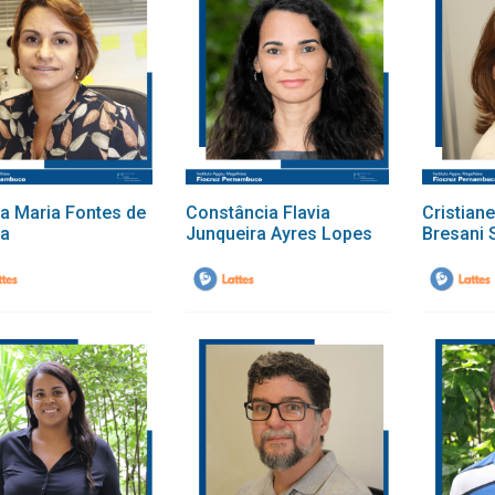
ia Maria Fontes de
Constância Flavia
Cristian
ra
Junqueira Ayres Lopes
Bresani S