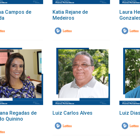
na Campos de
Katia Rejane de
Laura He
da
Medeiros
Gonzales
iana Regadas de
Luiz Carlos Alves
Luiz Dia
o Quinino