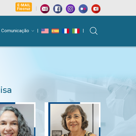
E-MAIL
|
Fiocruz
Comunicação
|
|
isa