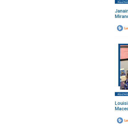
Janai
Miran
Louis
Maced