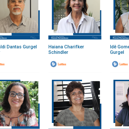
ldi Dantas Gurgel
Haiana Charifker
Idê Gom
r
Schindler
Gurgel