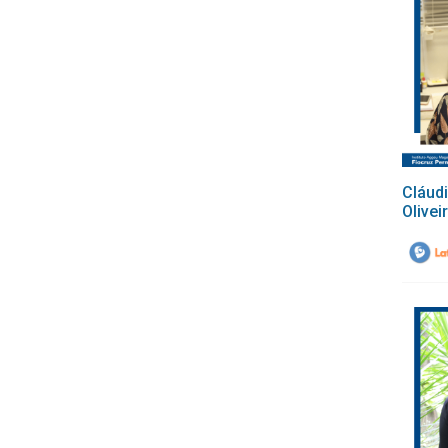
Cláud
Olivei