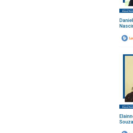
Daniel
Nasci
Elainn
Souz