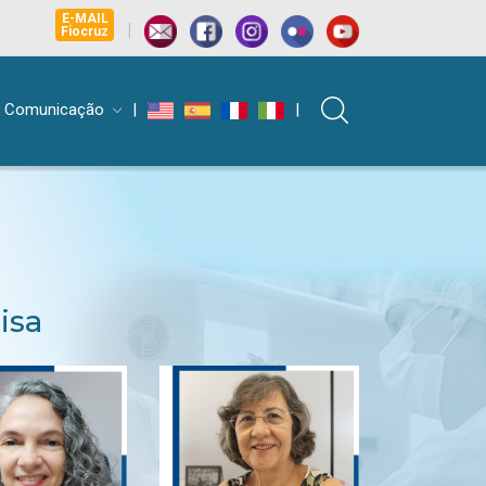
E-MAIL
|
Fiocruz
Comunicação
|
|
isa