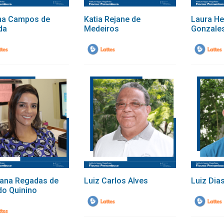
na Campos de
Katia Rejane de
Laura He
da
Medeiros
Gonzales
iana Regadas de
Luiz Carlos Alves
Luiz Dia
o Quinino