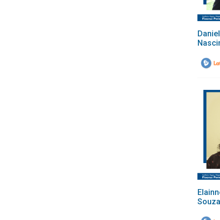
Daniel
Nasci
Elainn
Souz