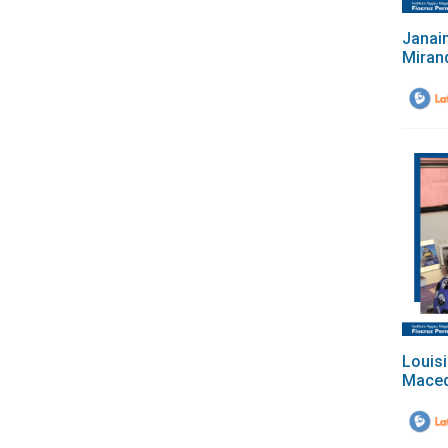
Janai
Miran
Louis
Maced