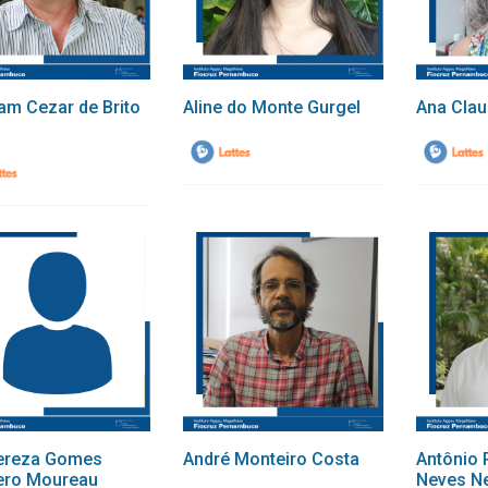
am Cezar de Brito
Aline do Monte Gurgel
Ana Clau
a
ereza Gomes
André Monteiro Costa
Antônio 
ero Moureau
Neves N