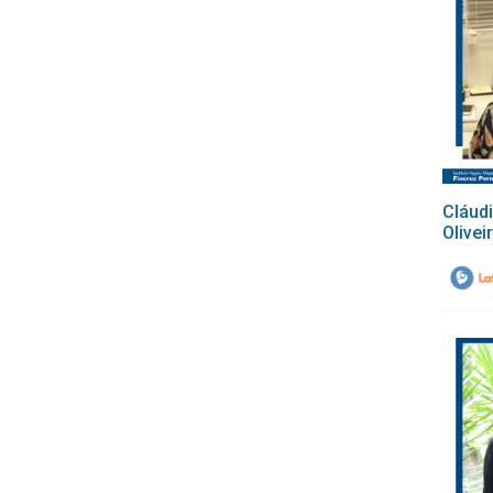
Cláud
Olivei