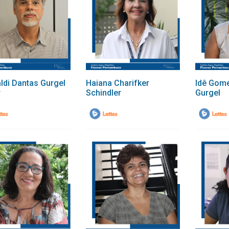
ldi Dantas Gurgel
Haiana Charifker
Idê Gom
r
Schindler
Gurgel