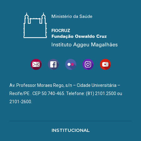
Tel.: +55 (81) 2101-2546 | (81) 2101-2579
Email:
filariose.iam@fiocruz.br
________________________________________________
Localização
Campus UFPE
Av. Professor Moraes Rego, s/n - Campus da UFPE Cidade
Universitária
50.740-465 Recife , PE
Av. Professor Moraes Rego, s/n – Cidade Universitária –
Recife/PE . CEP 50.740-465. Telefone: (81) 2101.2500 ou
_______________________________________________
2101-2600.
Horário de Funcionamento
O serviço funciona de segunda a sexta das 08h às 12h e 13h
às 17h
INSTITUCIONAL
_______________________________________________