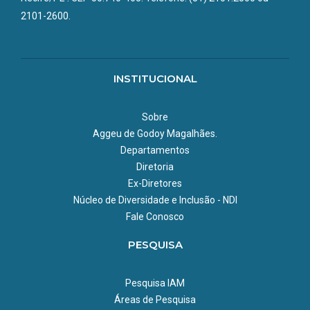
O serviço funciona de segunda a sexta das 08h às 17h, com
2101-2600.
intervalo de almoço das 12h ás 14h.
_______________________________________________
Acessibilidade
INSTITUCIONAL
Rampa e Elevador.
Sobre
Aggeu de Godoy Magalhães.
Departamentos
Diretoria
Ex-Diretores
Núcleo de Diversidade e Inclusão - NDI
Fale Conosco
PESQUISA
Pesquisa IAM
Áreas de Pesquisa