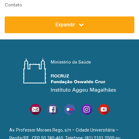
Contato
Drª Elainne Christine de Souza Gomes
Expandir
Coordenadora do Serviço de Referência em Esquistossomose
Tel.: +55 (81) 2101-2522/ 2101-2661
Email.:
lre.iam@fiocruz.br
________________________________________________
Localização
Campus UFPE
Av. Professor Moraes Rego, s/n - Campus da UFPE Cidade
Universitária
50740465 Recife, PE
_______________________________________________
Av. Professor Moraes Rego, s/n – Cidade Universitária –
Horário de Funcionamento
Recife/PE . CEP 50.740-465. Telefone: (81) 2101.2500 ou